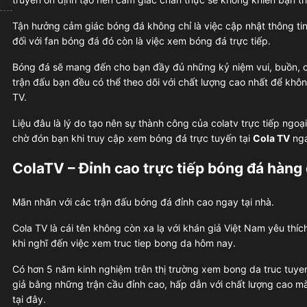
Tận hưởng cảm giác bóng đá không chỉ là việc cập nhật thông tin 
đối với fan bóng đá đó còn là việc xem bóng đá trực tiếp.
Bóng đá sẽ mang đến cho bạn đầy đủ những kỷ niệm vui, buồn, ch
trận đấu bạn đều có thể theo dõi với chất lượng cao nhất để khôn
TV.
Liệu đâu là lý do tạo nên sự thành công của colatv trực tiếp ng
chờ đón bạn khi truy cập xem bóng đá trực tuyến tại
Cola TV
nga
ColaTV – Đỉnh cao trực tiếp bóng đá hàng
Mãn nhãn với các trận đấu bóng đá đỉnh cao ngay tại nhà.
Cola TV là cái tên không còn xa lạ với khán giả Việt Nam yêu thí
khi nghĩ đến việc xem truc tiep bong da hôm nay.
Có hơn 5 năm kinh nghiệm trên thị trường xem bong da truc tuy
giả bằng những trận cầu đỉnh cao, hấp dẫn với chất lượng cao mà 
tại đây.