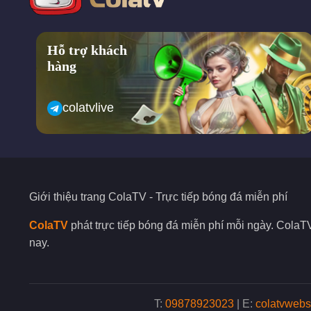
Hỗ trợ khách
hàng
colatvlive
Giới thiệu trang
ColaTV
- Trực tiếp bóng đá miễn phí
ColaTV
phát trực tiếp bóng đá miễn phí mỗi ngày. ColaTV
nay.
T:
09878923023
|
E:
colatvweb