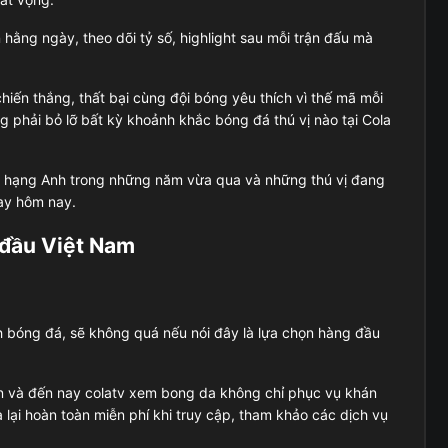
hằng ngày, theo dõi tỷ số, highlight sau mỗi trận đấu mà
iến thắng, thất bại cùng đội bóng yêu thích vì thế mã mỗi
g phải bỏ lỡ bất kỳ khoảnh khắc bóng đá thú vị nào tại Cola
oại hạng Anh trong những năm vừa qua và những thú vị đang
y hôm nay.
 đầu Việt Nam
ch bóng đá, sẽ không quá nếu nói đây là lựa chọn hàng đầu
en và đến nay colatv xem bong da không chỉ phục vụ khán
lại hoàn toàn miễn phí khi truy cập, tham khảo các dịch vụ