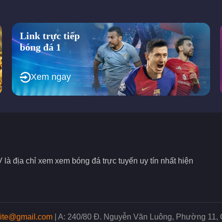
Và không là ngoại lệ khi việc xem bong da ngày nay cũng được l
việc đến trực tiếp sân vận động. Điều này vừa giúp giảm chi phí
Link trực tiếp
Thế nhưng trên thị trường xem bong da truc tiep lại xuất hiện qu
bóng đá 1
rất dễ làm người xem, mất tiền hay bực bội.
Nắm bắt được nhu cầu đó của NHM bóng đá Việt Nam, colatv trực 
Xem ngay
quyết nhanh chóng những khó khăn mong muốn của khán giả.
Khi bạn truy cập xem bóng đá trực tiếp tại colatv trực tiếp euro
nhất, đường truyền ổn định, rõ nét màu sắc, hình ảnh sống động 
không thu phí bất kỳ trận đấu nào bạn xem hay dịch vụ tra cứu n
Chắc chắn trong tương lai colatv xem bong da cũng sẽ không có ý 
được mang đến trải nghiệm bóng đá hấp dẫn, thú vị cho khán giả
 là địa chỉ xem xem bóng đá trực tuyến uy tín nhất hiện
Đối tác xem bong da của colatv trực tiếp
Bên cạnh những phát triển mạnh mẽ của hệ thống website colatv
những đối tác truyền thông hay còn gọi là những người bạn cùng 
trợ phát triển.
site@gmail.com
|
A: 240/80 Đ. Nguyễn Văn Luông, Phường 11, 