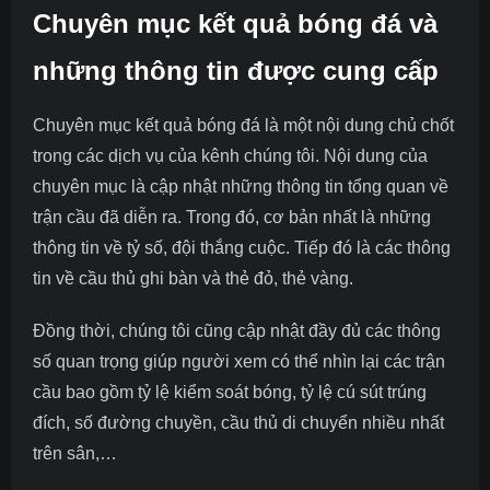
Chuyên mục kết quả bóng đá và
những thông tin được cung cấp
Chuyên mục kết quả bóng đá là một nội dung chủ chốt
trong các dịch vụ của kênh chúng tôi. Nội dung của
chuyên mục là cập nhật những thông tin tổng quan về
trận cầu đã diễn ra. Trong đó, cơ bản nhất là những
thông tin về tỷ số, đội thắng cuộc. Tiếp đó là các thông
tin về cầu thủ ghi bàn và thẻ đỏ, thẻ vàng.
Đồng thời, chúng tôi cũng cập nhật đầy đủ các thông
số quan trọng giúp người xem có thể nhìn lại các trận
cầu bao gồm tỷ lệ kiểm soát bóng, tỷ lệ cú sút trúng
đích, số đường chuyền, cầu thủ di chuyển nhiều nhất
trên sân,…