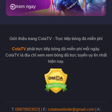
Xem ngay
Giới thiệu trang
ColaTV
- Trực tiếp bóng đá miễn phí
ColaTV
phát trực tiếp bóng đá miễn phí mỗi ngày.
ColaTV là địa chỉ xem xem bóng đá trực tuyến uy tín nhất
hiện nay.
T:
09878923023
|
E:
colatvwebsite@gmail.com
|
A: