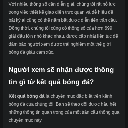
Với nhiều thông số cần diễn giải, chúng tôi rất nỗ lực
trong việc thiết kế giao diện trực quan và dễ hiểu để
bất kỳ ai cũng có thể nắm bắt được diễn tiến trận cầu.
Đồng thời, chúng tôi cũng có thông số của hơn 699
giải đấu lớn nhỏ khác nhau, được cập nhật liên tục để
đảm bảo người xem được trải nghiệm một thế giới
bóng đá giàu cảm xúc.
Người xem sẽ nhận được thông
tin gì từ kết quả bóng đá?
Kết quả bóng đá
là chuyên mục đặc biệt trên kênh
bóng đá của chúng tôi. Bạn sẽ theo dõi được hầu hết
những thông tin quan trọng của một trận cầu thông qua
chuyên mục này.