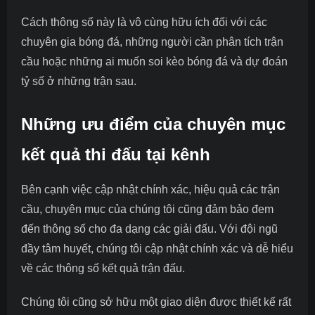
Cách thông số này là vô cùng hữu ích đối với các
chuyên gia bóng đá, những người cần phân tích trận
cầu hoặc những ai muốn soi kèo bóng đá và dự đoán
tỷ số ở những trận sau.
Những ưu điểm của chuyên mục
kết quả thi đấu tại kênh
Bên cạnh việc cập nhật chính xác, hiệu quả các trận
cầu, chuyên mục của chúng tôi cũng đảm bảo đem
đến thông số cho đa dạng các giải đấu. Với đội ngũ
đầy tâm huyết, chúng tôi cập nhật chính xác và dễ hiểu
về các thông số kết quả trận đấu.
Chúng tôi cũng sở hữu một giao diện được thiết kế rất