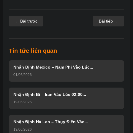
← Bài trước
Bài tiếp →
Tin tức liên quan
Nhận Định Mexico – Nam Phi Vào Lúc...
01/06/2026
Nhận Định Bỉ – Iran Vào Lúc 02:00...
19/06/2026
Nhận Định Hà Lan – Thụy Điển Vào...
19/06/2026