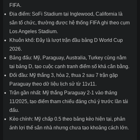
FIFA.
Địa điểm: SoFi Stadium tại Inglewood, California là
sân tổ chức, thường được hệ thống FIFA ghi theo cụm
Los Angeles Stadium.
Khuôn khổ: Đây là lượt trận đầu bảng D World Cup
2026.
Bảng đấu: Mỹ, Paraguay, Australia, Turkey cùng nằm
tại bảng D, tạo cuộc cạnh tranh điểm số khá cân bằng.
Đối đầu: Mỹ thắng 3, hòa 2, thua 2 sau 7 trận gặp
Paraguay theo dữ liệu lịch sử từ 11v11.
Trận gần nhất: Mỹ thắng Paraguay 2-1 vào tháng
11/2025, tạo điểm tham chiếu đáng chú ý trước lần tái
đấu.
Kèo chính: Mỹ chấp 0.5 theo bảng kèo hiện tại, phản
ánh lợi thế sân nhà nhưng chưa tạo khoảng cách lớn.