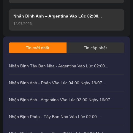
Nhận Định Anh – Argentina Vào Lúc 02:00...
14/07/2026
Tin mới nhất
Tin cập nhật
Nhận Định Tây Ban Nha - Argentina Vào Lúc 02:00...
Nhận Định Anh - Pháp Vào Lúc 04:00 Ngày 19/07...
Nhận Định Anh - Argentina Vào Lúc 02:00 Ngày 16/07
Nhận Định Pháp - Tây Ban Nha Vào Lúc 02:00...