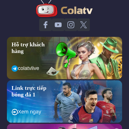
Hỗ trợ khách
hàng
colatvlive
Link trực tiếp
bóng đá 1
Xem ngay